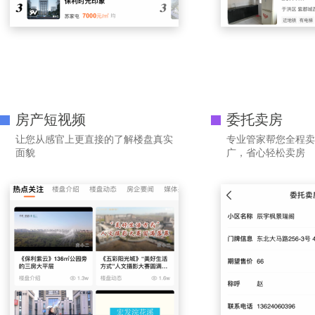
房产短视频
委托卖房
让您从感官上更直接的了解楼盘真实
专业管家帮您全程卖
面貌
广，省心轻松卖房