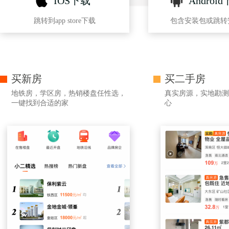
IOS下载
Androi
跳转到app store下载
包含安装包或跳转
买新房
买二手房
地铁房，学区房，热销楼盘任性选，
真实房源，实地勘测
一键找到合适的家
心