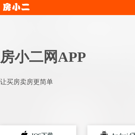
房小二网APP
让买房卖房更简单